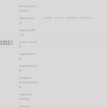
Åland Islands
(EUR €)
Albania (ALL
HOME
SHOP
WOMEN'S HOODIES
L)
Algeria (DZD
د.ج)
Andorra (EUR
€)
Angola (AUD
$)
RESTOCKED
Anguilla (XCD
$)
Antigua &
Barbuda (XCD
$)
Argentina
(AUD $)
Armenia