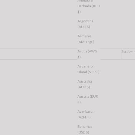
Antigua &
Barbuda (XCD
$)
Argentina
(AUD $)
Armenia
(AMD դր.)
Aruba (AWG
Sort by
ƒ)
Ascension
Island (SHP £)
Australia
(AUD $)
Austria (EUR
€)
Azerbaijan
(AZN ₼)
Bahamas
(BSD $)