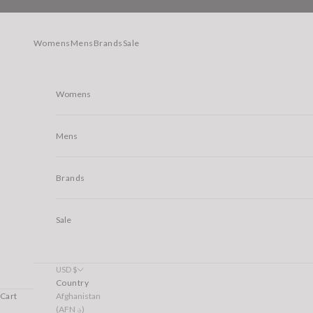
Skip to content
Womens
Mens
Brands
Sale
Womens
Mens
Brands
Sale
USD $
Country
Afghanistan
Cart
(AFN ؋)