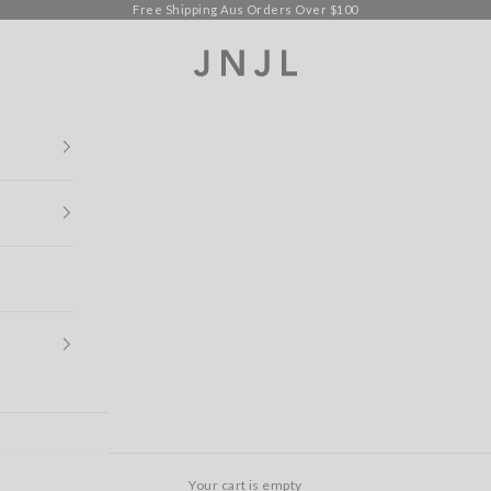
Free Shipping Aus Orders Over $100
Jean Jail
Your cart is empty