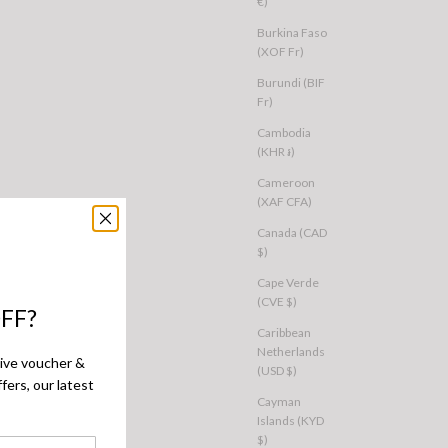
€)
Burkina Faso
(XOF Fr)
Burundi (BIF
Fr)
Cambodia
(KHR ៛)
Cameroon
(XAF CFA)
Canada (CAD
$)
Cape Verde
VE
ALL ABOUT EVE
(CVE $)
Relaxed Hoodie Yellow
Azure Club Relaxed Hoodie Brown
FF?
Sale price
$76.00 USD
Caribbean
Netherlands
U 10
AU 12
AU 14
AU 6
AU 8
AU 10
AU 12
AU 14
sive voucher &
(USD $)
fers, our latest
Cayman
Islands (KYD
$)