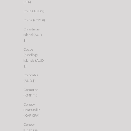
CFA)
Chile (AUD $)
China (CNY ¥)
SALE 50% OFF
Christmas
Island (AUD
$)
Cocos
(Keeling)
Islands (AUD
$)
Colombia
(AUD $)
Comoros
(KMF Fr)
Congo -
Brazzaville
(XAF CFA)
Congo -
RVCA
ALL ABOUT EVE
Baggie BF Hoodie Washed Black
Manhattan Relaxed Ho
Kinshasa