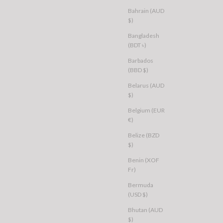
Bahrain (AUD
$)
Bangladesh
(BDT ৳)
Barbados
(BBD $)
VE
ALL ABOUT EVE
d Hoodie Grey Marle
Elite Box Hoodie Black
Belarus (AUD
$)
Sale price
$76.00 USD
AU 10
AU 12
AU 14
AU 6
AU 8
AU 10
AU 12
AU 14
Belgium (EUR
€)
Belize (BZD
$)
ED
Benin (XOF
Fr)
Bermuda
(USD $)
Bhutan (AUD
$)