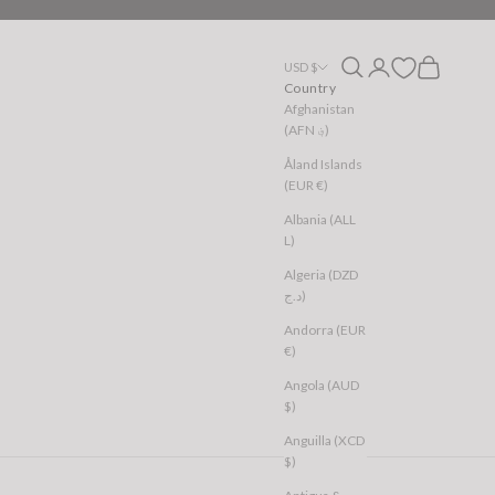
Open search
Open account page
Open cart
USD $
Country
Afghanistan
(AFN ؋)
Åland Islands
(EUR €)
Albania (ALL
L)
Algeria (DZD
د.ج)
Andorra (EUR
€)
Angola (AUD
$)
Anguilla (XCD
$)