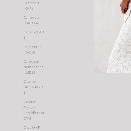
Cambodia
(KHR ៛)
Cameroon
(XAF CFA)
Canada (CAD
$)
Cape Verde
(CVE $)
Caribbean
Netherlands
(USD $)
Cayman
Islands (KYD
$)
Central
BY. ZAH
BY. ZAH
African
Journey Stripe Hoody Charcoal
Cove Panel Hoody Bei
Republic (XAF
Sale price
Sale price
$68.00 USD
$68.00 USD
CFA)
AU 6
AU 8
AU 10
AU 12
AU 14
AU 6
AU 8
AU 10
AU 
Chad (XAF
AU 16
AU 18
AU 16
AU 18