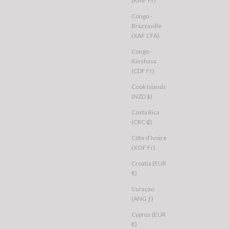
(KMF Fr)
Congo -
Brazzaville
(XAF CFA)
 OFF
SALE 49% OFF
Congo -
Kinshasa
(CDF Fr)
Cook Islands
(NZD $)
Costa Rica
(CRC ₡)
Côte d’Ivoire
(XOF Fr)
Croatia (EUR
€)
Curaçao
(ANG ƒ)
Cyprus (EUR
VE
THRILLS
€)
xed Hoodie Snow Marle
Home Advantage Cocoon Panel