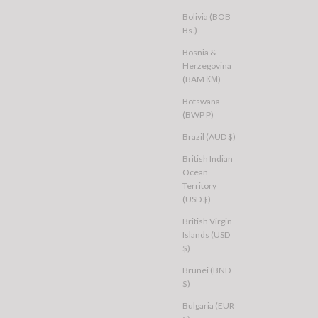
Bolivia (BOB
Bs.)
Bosnia &
Herzegovina
(BAM КМ)
Botswana
(BWP P)
Brazil (AUD $)
VE
FOXWOOD
 Box Hoodie Washed
Stacey Hoodie Grey Marle
British Indian
Sale price
$76.00 USD
Ocean
Territory
AU 8
AU 10
AU 12
AU 14
AU 16
(USD $)
AU 10
AU 12
AU 14
British Virgin
Islands (USD
$)
Brunei (BND
$)
Bulgaria (EUR